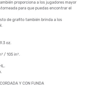
también proporciona a los jugadores mayor
torneada para que puedas encontrar el
to de grafito también brinda a los
l.
9.3 oz.
 / 105 in².
 HL.
n.
ENCORDADA Y CON FUNDA