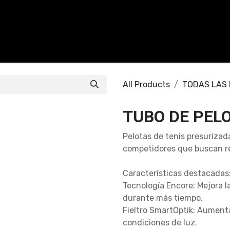
CALZADO
ACCESORIOS
CONTACTO
All Products
TODAS LAS
TUBO DE PEL
Pelotas de tenis presurizad
competidores que buscan re
Características destacadas
Tecnología Encore: Mejora l
durante más tiempo.
Fieltro SmartOptik: Aumenta 
condiciones de luz.