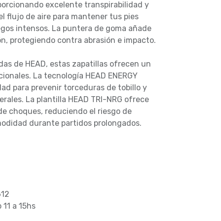
oporcionando excelente transpirabilidad y
el flujo de aire para mantener tus pies
egos intensos. La puntera de goma añade
n, protegiendo contra abrasión e impacto.
das de HEAD, estas zapatillas ofrecen un
pcionales. La tecnología HEAD ENERGY
ad para prevenir torceduras de tobillo y
erales. La plantilla HEAD TRI-NRG ofrece
de choques, reduciendo el riesgo de
modidad durante partidos prolongados.
612
b 11 a 15hs