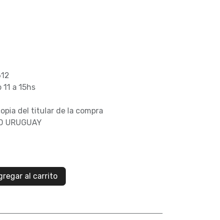
612
b 11 a 15hs
opia del titular de la compra
AD URUGUAY
regar al carrito