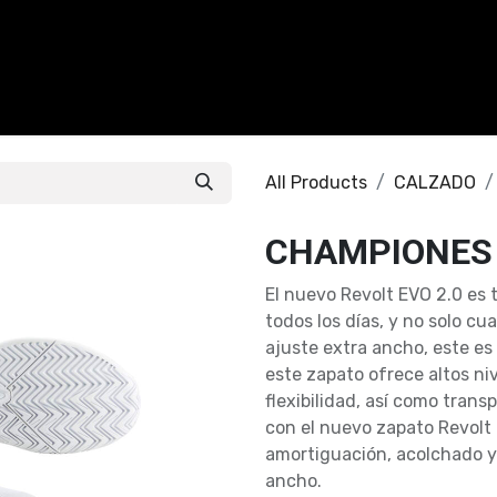
CALZADO
ACCESORIOS
CONTACTO
All Products
CALZADO
CHAMPIONES 
El nuevo Revolt EVO 2.0 es 
todos los días, y no solo c
ajuste extra ancho, este e
este zapato ofrece altos ni
flexibilidad, así como tran
con el nuevo zapato Revol
amortiguación, acolchado y 
ancho.